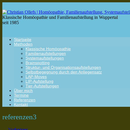
Klassische Homöopathie und Familienaufstellung in Wuppertal
seit 1985
Startseite
Methoden
Klassische Homöopathie
Familienaufstellungen
Systemaufstellungen
Brainspotting
Struktur- und Organisationsaufstellungen
Selbstbegegnung durch den Anliegensatz
LAP-Moves
LIP-Aufstellung
Tier-Aufstellungen
Über mich
Termine
Referenzen
Kontakt
referenzen3
← Vorheriges