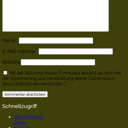
Name
*
E-Mail-Adresse
*
Website
Mit der Nutzung dieses Formulars erklärst du dich mit
der Speicherung und Verarbeitung deiner Daten durch
diese Website einverstanden.
*
Schnellzugriff
Über Christian
Ollefs
Kontakt