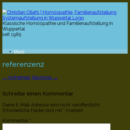
Klassische Homöopathie und Familienaufstellung in
Wuppertal
seit 1985
Menü
referenzen2
← Vorheriges
Nächstes →
Schreibe einen Kommentar
Deine E-Mail-Adresse wird nicht veröffentlicht.
Erforderliche Felder sind mit
*
markiert
Kommentar
*