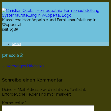
Klassische Homöopathie und Familienaufstellung in
Wuppertal
seit 1985
Menü
praxis2
← Vorheriges
Nächstes →
Schreibe einen Kommentar
Deine E-Mail-Adresse wird nicht veröffentlicht.
Erforderliche Felder sind mit
*
markiert
Kommentar
*