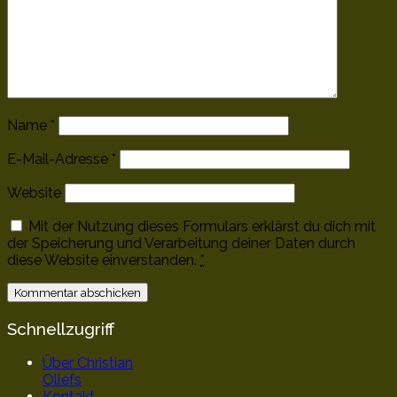
Name
*
E-Mail-Adresse
*
Website
Mit der Nutzung dieses Formulars erklärst du dich mit
der Speicherung und Verarbeitung deiner Daten durch
diese Website einverstanden.
*
Schnellzugriff
Über Christian
Ollefs
Kontakt