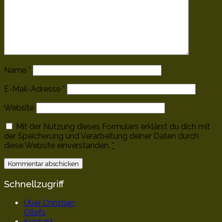
Name
*
E-Mail-Adresse
*
Website
Mit der Nutzung dieses Formulars erklärst du dich mit
der Speicherung und Verarbeitung deiner Daten durch
diese Website einverstanden.
*
Schnellzugriff
Über Christian
Ollefs
Kontakt