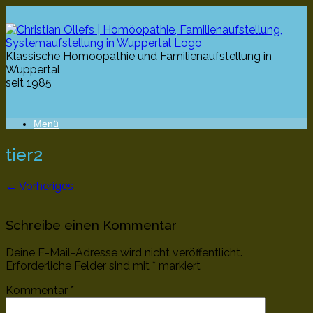
Klassische Homöopathie und Familienaufstellung in
Wuppertal
seit 1985
Menü
tier2
← Vorheriges
Schreibe einen Kommentar
Deine E-Mail-Adresse wird nicht veröffentlicht.
Erforderliche Felder sind mit
*
markiert
Kommentar
*