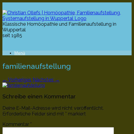
Klassische Homöopathie und Familienaufstellung in
Wuppertal
seit 1985
Menü
familienaufstellung
← Vorheriges
Nächstes →
Schreibe einen Kommentar
Deine E-Mail-Adresse wird nicht veröffentlicht.
Erforderliche Felder sind mit
*
markiert
Kommentar
*