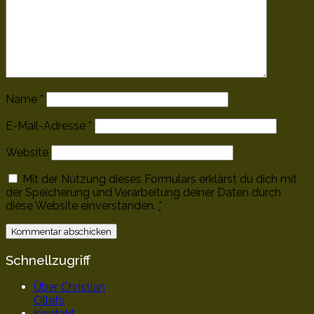
Name
*
E-Mail-Adresse
*
Website
Mit der Nutzung dieses Formulars erklärst du dich mit
der Speicherung und Verarbeitung deiner Daten durch
diese Website einverstanden.
*
Schnellzugriff
Über Christian
Ollefs
Kontakt