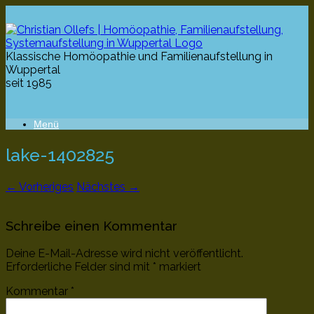
Klassische Homöopathie und Familienaufstellung in
Wuppertal
seit 1985
Menü
lake-1402825
← Vorheriges
Nächstes →
Schreibe einen Kommentar
Deine E-Mail-Adresse wird nicht veröffentlicht.
Erforderliche Felder sind mit
*
markiert
Kommentar
*