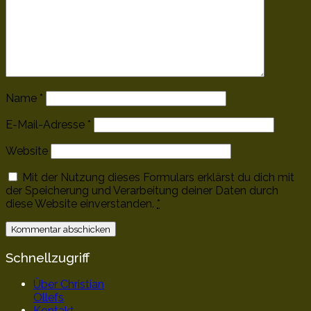
Name
*
E-Mail-Adresse
*
Website
Mit der Nutzung dieses Formulars erklärst du dich mit
der Speicherung und Verarbeitung deiner Daten durch
diese Website einverstanden.
*
Schnellzugriff
Über Christian
Ollefs
Kontakt