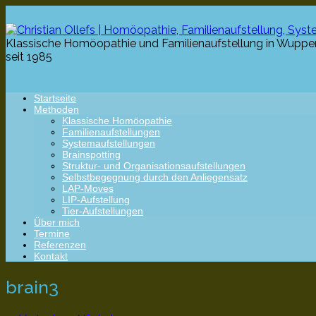
Klassische Homöopathie und Familienaufstellung in Wupper
seit 1985
Startseite
Methoden
Klassische Homöopathie
Familienaufstellungen
Systemaufstellungen
Brainspotting
Struktur- und Organisationsaufstellungen
Selbstbegegnung durch den Anliegensatz
LAP-Moves
LIP-Aufstellung
Tier-Aufstellungen
Über mich
Termine
Referenzen
Kontakt
brain3