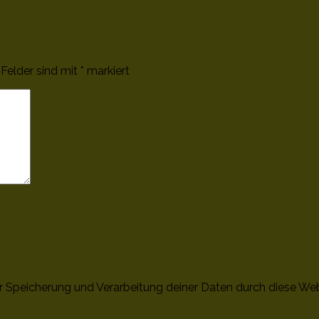
 Felder sind mit
*
markiert
er Speicherung und Verarbeitung deiner Daten durch diese We