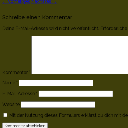
← Vorheriges
Nächstes →
Schreibe einen Kommentar
Deine E-Mail-Adresse wird nicht veröffentlicht.
Erforderliche
Kommentar
*
Name
*
E-Mail-Adresse
*
Website
Mit der Nutzung dieses Formulars erklärst du dich mit d