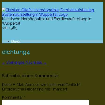
Klassische Homöopathie und Familienaufstellung in
Wuppertal
seit 1985
Menü
dichtung4
← Vorheriges
Nächstes →
Schreibe einen Kommentar
Deine E-Mail-Adresse wird nicht veröffentlicht.
Erforderliche Felder sind mit
*
markiert
Kommentar
*