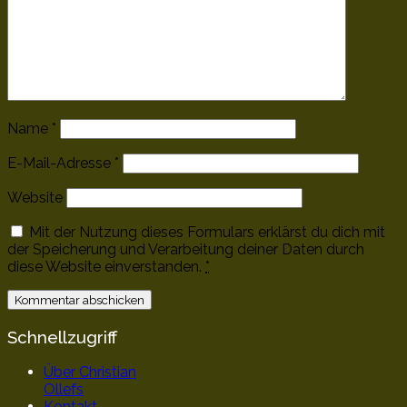
Name
*
E-Mail-Adresse
*
Website
Mit der Nutzung dieses Formulars erklärst du dich mit
der Speicherung und Verarbeitung deiner Daten durch
diese Website einverstanden.
*
Schnellzugriff
Über Christian
Ollefs
Kontakt