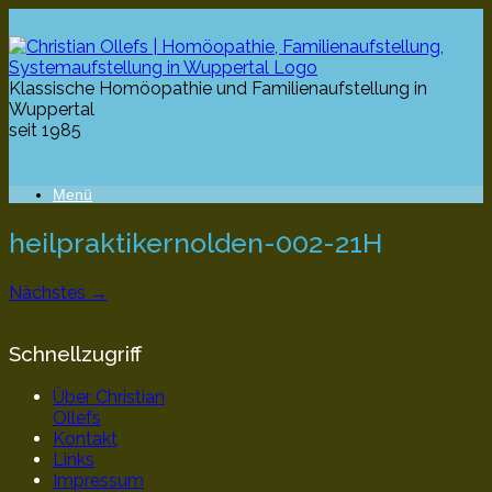
Klassische Homöopathie und Familienaufstellung in
Wuppertal
seit 1985
Menü
heilpraktikernolden-002-21H
Nächstes →
Schnellzugriff
Über Christian
Ollefs
Kontakt
Links
Impressum