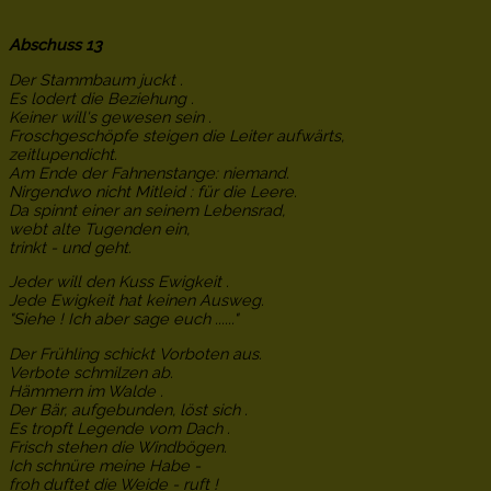
Abschuss 13
Der Stammbaum juckt .
Es lodert die Beziehung .
Keiner will's gewesen sein .
Froschgeschöpfe steigen die Leiter aufwärts,
zeitlupendicht.
Am Ende der Fahnenstange: niemand.
Nirgendwo nicht Mitleid : für die Leere.
Da spinnt einer an seinem Lebensrad,
webt alte Tugenden ein,
trinkt - und geht.
Jeder will den Kuss Ewigkeit .
Jede Ewigkeit hat keinen Ausweg.
"Siehe ! Ich aber sage euch ......"
Der Frühling schickt Vorboten aus.
Verbote schmilzen ab.
Hämmern im Walde .
Der Bär, aufgebunden, löst sich .
Es tropft Legende vom Dach .
Frisch stehen die Windbögen.
Ich schnüre meine Habe -
froh duftet die Weide - ruft !