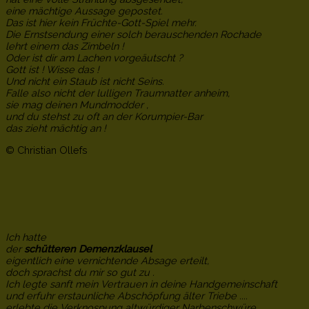
eine mächtige Aussage gepostet.
Das ist hier kein Früchte-Gott-Spiel mehr.
Die Ernstsendung einer solch berauschenden Rochade
lehrt einem das Zimbeln !
Oder ist dir am Lachen vorgeäutscht ?
Gott ist ! Wisse das !
Und nicht ein Staub ist nicht Seins.
Falle also nicht der lulligen Traumnatter anheim,
sie mag deinen Mundmodder ,
und du stehst zu oft an der Korumpier-Bar
das zieht mächtig an !
© Christian Ollefs
Ich hatte
der
schütteren Demenzklausel
eigentlich eine vernichtende Absage erteilt,
doch sprachst du mir so gut zu .
Ich legte sanft mein Vertrauen in deine Handgemeinschaft
und erfuhr erstaunliche Abschöpfung älter Triebe ....
erlebte die Verknospung altwürdiger Narbenschwüre ,