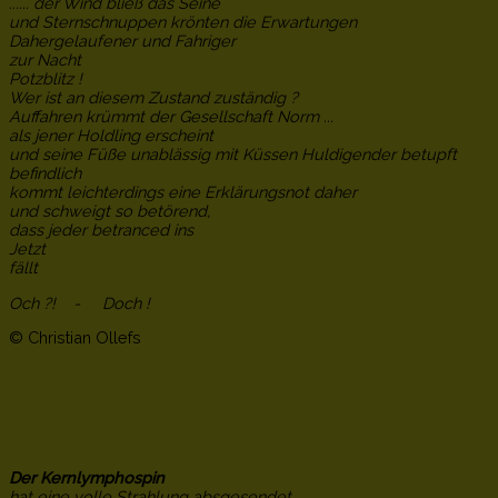
...... der Wind bließ das Seine
und Sternschnuppen krönten die Erwartungen
Dahergelaufener und Fahriger
zur Nacht
Potzblitz !
Wer ist an diesem Zustand zuständig ?
Auffahren krümmt der Gesellschaft Norm ...
als jener Holdling erscheint
und seine Füße unablässig mit Küssen Huldigender betupft
befindlich
kommt leichterdings eine Erklärungsnot daher
und schweigt so betörend,
dass jeder betranced ins
Jetzt
fällt
Och ?! - Doch !
© Christian Ollefs
Der Kernlymphospin
hat eine volle Strahlung absgesendet,