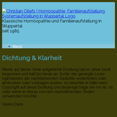
Klassische Homöopathie und Familienaufstellung in
Wuppertal
seit 1985
Menü
Dichtung & Klarheit
Meine auf dieser Seite aufgeführte Dichtung hat im Jahre 2006
begonnen und hält bis heute an. Sollte der geneigte Leser
irgendeines der nachstehenden Gedichte weiterleiten oder
abdrucken oder vortragen wollen, so beachte er bitte mein
Copyright auf diese Dichtung und derjenige frage bei mir an, ob
oder wenn er etwas von den nachstehenden Texten
verwenden möchte.
Vielen Dank.