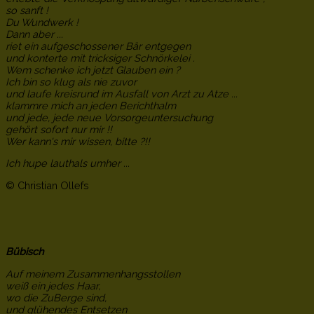
so sanft !
Du Wundwerk !
Dann aber ...
riet ein aufgeschossener Bär entgegen
und konterte mit tricksiger Schnörkelei .
Wem schenke ich jetzt Glauben ein ?
Ich bin so klug als nie zuvor
und laufe kreisrund im Ausfall von Arzt zu Atze ...
klammre mich an jeden Berichthalm
und jede, jede neue Vorsorgeuntersuchung
gehört sofort nur mir !!
Wer kann's mir wissen, bitte ?!!
Ich hupe lauthals umher ...
© Christian Ollefs
Bübisch
Auf meinem Zusammenhangsstollen
weiß ein jedes Haar,
wo die ZuBerge sind,
und glühendes Entsetzen